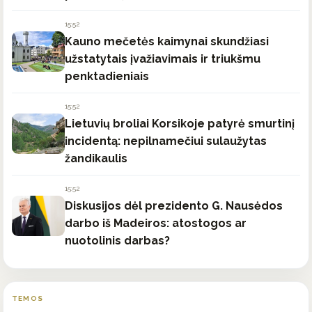
15:52
Kauno mečetės kaimynai skundžiasi
užstatytais įvažiavimais ir triukšmu
penktadieniais
15:52
Lietuvių broliai Korsikoje patyrė smurtinį
incidentą: nepilnamečiui sulaužytas
žandikaulis
15:52
Diskusijos dėl prezidento G. Nausėdos
darbo iš Madeiros: atostogos ar
nuotolinis darbas?
TEMOS