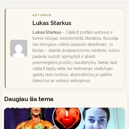
AUTORIUS
Lukas Starkus
Lukas Starkus
– Citata.lt portalo autorius ir
turinio kūrėjas, besidomintis literatūra, filosofija
bei žmogaus vidinio pasaulio atradimais. Jo
tikslas – dalintis įkvepiančiomis mintimis, kurios
padeda sustoti, apmąstyti ir atrasti
prasmingesnį požiūrį į kasdienybę. Siekia, kad
citata.lt taptų vieta, kur kiekvienas skaitytojas
galėtų rasti žodžius, atspindinčius jo patirtis,
lūkesčius ar vidinius ieškojimus.
Daugiau šia tema