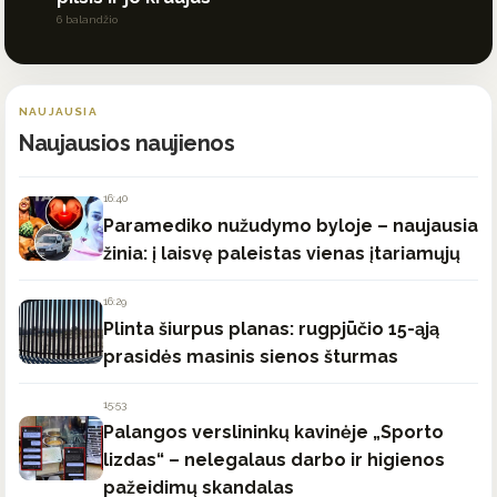
6 balandžio
NAUJAUSIA
Naujausios naujienos
16:40
Paramediko nužudymo byloje – naujausia
žinia: į laisvę paleistas vienas įtariamųjų
16:29
Plinta šiurpus planas: rugpjūčio 15-ąją
prasidės masinis sienos šturmas
15:53
Palangos verslininkų kavinėje „Sporto
lizdas“ – nelegalaus darbo ir higienos
pažeidimų skandalas