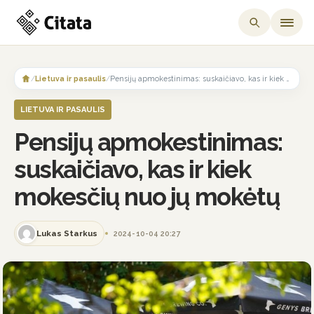
Skip
to
/
Lietuva ir pasaulis
/
Pensijų apmokestinimas: suskaičiavo, kas ir kiek mokesčių nuo jų mokėtų
content
LIETUVA IR PASAULIS
Pensijų apmokestinimas:
suskaičiavo, kas ir kiek
mokesčių nuo jų mokėtų
Lukas Starkus
2024-10-04 20:27