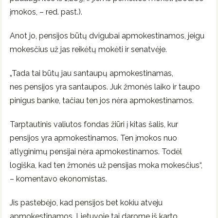
įmokos, – red. past.).
Anot jo, pensijos būtų dvigubai apmokestinamos, jeigu
mokesčius už jas reikėtų mokėti ir senatvėje.
„Tada tai būtų jau santaupų apmokestinamas,
nes pensijos yra santaupos. Juk žmonės laiko ir taupo
pinigus banke, tačiau ten jos nėra apmokestinamos.
Tarptautinis valiutos fondas žiūri į kitas šalis, kur
pensijos yra apmokestinamos. Ten įmokos nuo
atlyginimų pensijai nėra apmokestinamos. Todėl
logiška, kad ten žmonės už pensijas moka mokesčius“,
– komentavo ekonomistas.
Jis pastebėjo, kad pensijos bet kokiu atveju
apmokestinamos. Lietuvoje tai darome iš karto