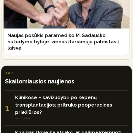
Naujas posūkis paramediko M. Sadausko
nužudymo byloje: vienas įtariamųjų paleistas į
laisvę
TOP
Skaitomiausios naujienos
Klinikose – savižudybė po kepenų
transplantacijos: pritrūko pooperacinės
1
priežiūros?
24 rugsėjo
Kunigas Doveika atsakė, ar galima kremuoti