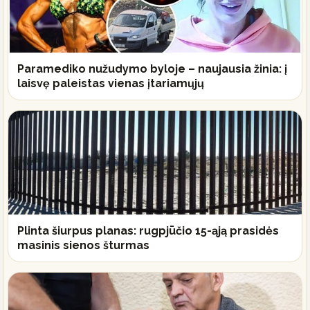
Paramediko nužudymo byloje – naujausia žinia: į
laisvę paleistas vienas įtariamųjų
Plinta šiurpus planas: rugpjūčio 15-ąją prasidės
masinis sienos šturmas