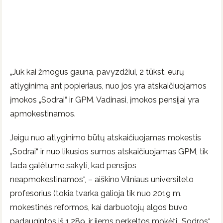
„Juk kai žmogus gauna, pavyzdžiui, 2 tūkst. eurų
atlyginimą ant popieriaus, nuo jos yra atskaičiuojamos
įmokos „Sodrai“ ir GPM. Vadinasi, įmokos pensijai yra
apmokestinamos.
Jeigu nuo atlyginimo būtų atskaičiuojamas mokestis
„Sodrai“ ir nuo likusios sumos atskaičiuojamas GPM, tik
tada galėtume sakyti, kad pensijos
neapmokestinamos“, – aiškino Vilniaus universiteto
profesorius (tokia tvarka galioja tik nuo 2019 m.
mokestinės reformos, kai darbuotojų algos buvo
padaugintos iš 1,289, ir jiems perkeltos mokėti „Sodros“