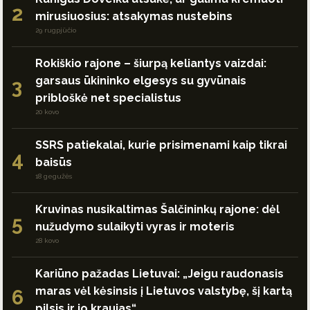
2
mirusiuosius: atsakymas nustebins
29 rugpjūčio
Rokiškio rajone – šiurpą keliantys vaizdai:
garsaus ūkininko elgesys su gyvūnais
3
pribloškė net specialistus
20 kovo
SSRS patiekalai, kurie prisimenami kaip tikrai
4
baisūs
18 gegužės
Kruvinas nusikaltimas Šalčininkų rajone: dėl
5
nužudymo sulaikyti vyras ir moteris
28 kovo
Kariūno pažadas Lietuvai: „Jeigu raudonasis
maras vėl kėsinsis į Lietuvos valstybę, šį kartą
6
pilsis ir jo kraujas“