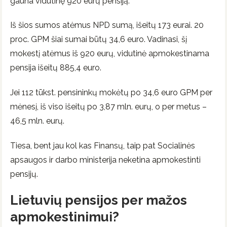
gauna vidutinę 920 eurų pensiją.
Iš šios sumos atėmus NPD sumą, išeitų 173 eurai. 20
proc. GPM šiai sumai būtų 34,6 euro. Vadinasi, šį
mokestį atėmus iš 920 eurų, vidutinė apmokestinama
pensija išeitų 885,4 euro.
Jei 112 tūkst. pensininkų mokėtų po 34,6 euro GPM per
mėnesį, iš viso išeitų po 3,87 mln. eurų, o per metus –
46,5 mln. eurų.
Tiesa, bent jau kol kas Finansų, taip pat Socialinės
apsaugos ir darbo ministerija neketina apmokestinti
pensijų.
Lietuvių pensijos per mažos
apmokestinimui?