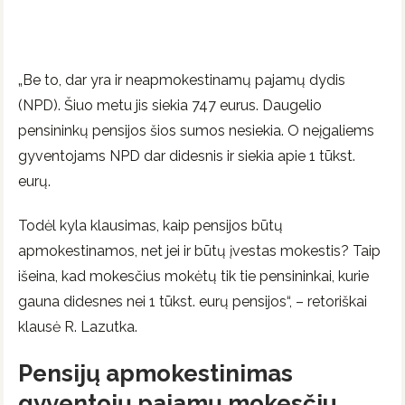
„Be to, dar yra ir neapmokestinamų pajamų dydis
(NPD). Šiuo metu jis siekia 747 eurus. Daugelio
pensininkų pensijos šios sumos nesiekia. O neįgaliems
gyventojams NPD dar didesnis ir siekia apie 1 tūkst.
eurų.
Todėl kyla klausimas, kaip pensijos būtų
apmokestinamos, net jei ir būtų įvestas mokestis? Taip
išeina, kad mokesčius mokėtų tik tie pensininkai, kurie
gauna didesnes nei 1 tūkst. eurų pensijos“, – retoriškai
klausė R. Lazutka.
Pensijų apmokestinimas
gyventojų pajamų mokesčiu