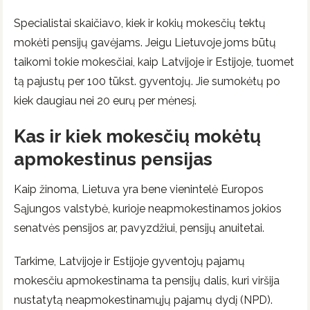
Specialistai skaičiavo, kiek ir kokių mokesčių tektų
mokėti pensijų gavėjams. Jeigu Lietuvoje joms būtų
taikomi tokie mokesčiai, kaip Latvijoje ir Estijoje, tuomet
tą pajustų per 100 tūkst. gyventojų. Jie sumokėtų po
kiek daugiau nei 20 eurų per mėnesį.
Kas ir kiek mokesčių mokėtų
apmokestinus pensijas
Kaip žinoma, Lietuva yra bene vienintelė Europos
Sąjungos valstybė, kurioje neapmokestinamos jokios
senatvės pensijos ar, pavyzdžiui, pensijų anuitetai.
Tarkime, Latvijoje ir Estijoje gyventojų pajamų
mokesčiu apmokestinama ta pensijų dalis, kuri viršija
nustatytą neapmokestinamųjų pajamų dydį (NPD).