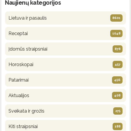
Naujienų kategorijos
Lietuva ir pasaulis
8601
Receptai
1048
Įdomūs straipsniai
878
Horoskopai
457
Patarimai
456
Aktualijos
408
Sveikata ir grožis
275
Kiti straipsniai
188