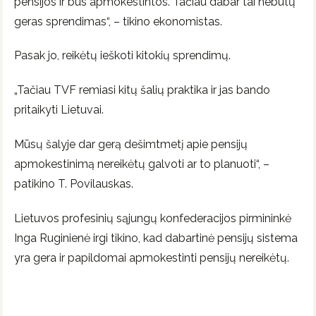
pensijos ir bus apmokestintos. Tačiau dabar tai nebūtų
geras sprendimas“, – tikino ekonomistas.
Pasak jo, reikėtų ieškoti kitokių sprendimų.
„Tačiau TVF remiasi kitų šalių praktika ir jas bando
pritaikyti Lietuvai.
Mūsų šalyje dar gerą dešimtmetį apie pensijų
apmokestinimą nereikėtų galvoti ar to planuoti“, –
patikino T. Povilauskas.
Lietuvos profesinių sąjungų konfederacijos pirmininkė
Inga Ruginienė irgi tikino, kad dabartinė pensijų sistema
yra gera ir papildomai apmokestinti pensijų nereikėtų.