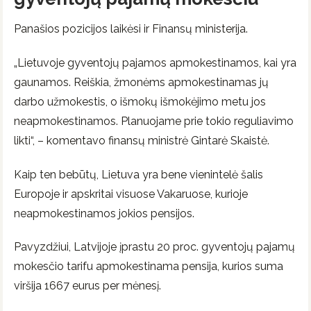
Panašios pozicijos laikėsi ir Finansų ministerija.
„Lietuvoje gyventojų pajamos apmokestinamos, kai yra
gaunamos. Reiškia, žmonėms apmokestinamas jų
darbo užmokestis, o išmokų išmokėjimo metu jos
neapmokestinamos. Planuojame prie tokio reguliavimo
likti“, – komentavo finansų ministrė Gintarė Skaistė.
Kaip ten bebūtų, Lietuva yra bene vienintelė šalis
Europoje ir apskritai visuose Vakaruose, kurioje
neapmokestinamos jokios pensijos.
Pavyzdžiui, Latvijoje įprastu 20 proc. gyventojų pajamų
mokesčio tarifu apmokestinama pensija, kurios suma
viršija 1667 eurus per mėnesį.