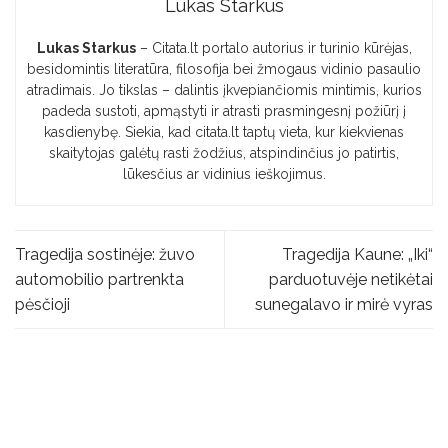
Lukas Starkus
Lukas Starkus
– Citata.lt portalo autorius ir turinio kūrėjas,
besidomintis literatūra, filosofija bei žmogaus vidinio pasaulio
atradimais. Jo tikslas – dalintis įkvepiančiomis mintimis, kurios
padeda sustoti, apmąstyti ir atrasti prasmingesnį požiūrį į
kasdienybę. Siekia, kad citata.lt taptų vieta, kur kiekvienas
skaitytojas galėtų rasti žodžius, atspindinčius jo patirtis,
lūkesčius ar vidinius ieškojimus.
Tragedija sostinėje: žuvo
Tragedija Kaune: „Iki“
automobilio partrenkta
parduotuvėje netikėtai
pėsčioji
sunegalavo ir mirė vyras