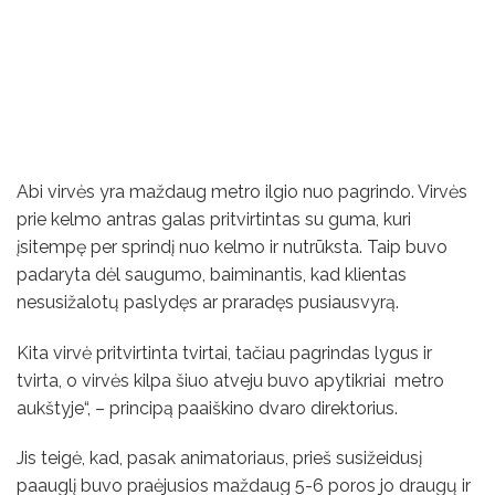
Abi virvės yra maždaug metro ilgio nuo pagrindo. Virvės
prie kelmo antras galas pritvirtintas su guma, kuri
įsitempę per sprindį nuo kelmo ir nutrūksta. Taip buvo
padaryta dėl saugumo, baiminantis, kad klientas
nesusižalotų paslydęs ar praradęs pusiausvyrą.
Kita virvė pritvirtinta tvirtai, tačiau pagrindas lygus ir
tvirta, o virvės kilpa šiuo atveju buvo apytikriai metro
aukštyje“, – principą paaiškino dvaro direktorius.
Jis teigė, kad, pasak animatoriaus, prieš susižeidusį
paauglį buvo praėjusios maždaug 5-6 poros jo draugų ir