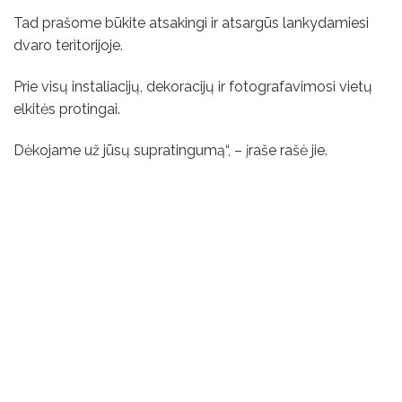
Tad prašome būkite atsakingi ir atsargūs lankydamiesi
dvaro teritorijoje.
Prie visų instaliacijų, dekoracijų ir fotografavimosi vietų
elkitės protingai.
Dėkojame už jūsų supratingumą“, – įraše rašė jie.