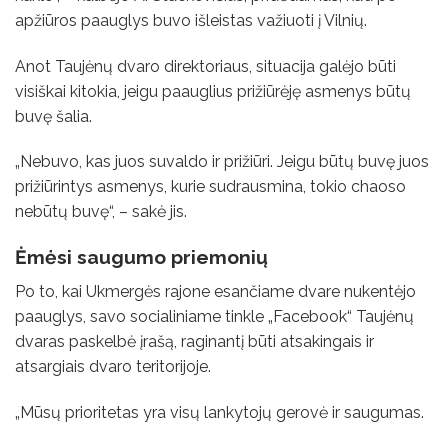
apžiūros paauglys buvo išleistas važiuoti į Vilnių.
Anot Taujėnų dvaro direktoriaus, situacija galėjo būti
visiškai kitokia, jeigu paauglius prižiūrėję asmenys būtų
buvę šalia.
„Nebuvo, kas juos suvaldo ir prižiūri. Jeigu būtų buvę juos
prižiūrintys asmenys, kurie sudrausmina, tokio chaoso
nebūtų buvę“, – sakė jis.
Ėmėsi saugumo priemonių
Po to, kai Ukmergės rajone esančiame dvare nukentėjo
paauglys, savo socialiniame tinkle „Facebook“ Taujėnų
dvaras paskelbė įrašą, raginantį būti atsakingais ir
atsargiais dvaro teritorijoje.
„Mūsų prioritetas yra visų lankytojų gerovė ir saugumas.