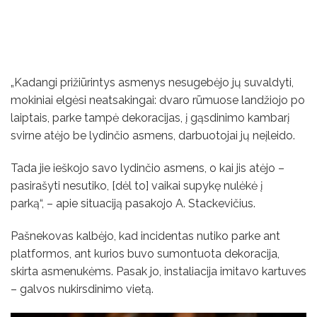
„Kadangi prižiūrintys asmenys nesugebėjo jų suvaldyti,
mokiniai elgėsi neatsakingai: dvaro rūmuose landžiojo po
laiptais, parke tampė dekoracijas, į gąsdinimo kambarį
svirne atėjo be lydinčio asmens, darbuotojai jų neįleido.
Tada jie ieškojo savo lydinčio asmens, o kai jis atėjo –
pasirašyti nesutiko, [dėl to] vaikai supykę nulėkė į
parką“, – apie situaciją pasakojo A. Stackevičius.
Pašnekovas kalbėjo, kad incidentas nutiko parke ant
platformos, ant kurios buvo sumontuota dekoracija,
skirta asmenukėms. Pasak jo, instaliacija imitavo kartuves
– galvos nukirsdinimo vietą.