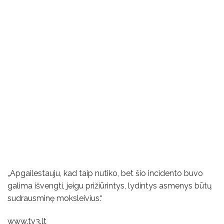
„Apgailestauju, kad taip nutiko, bet šio incidento buvo
galima išvengti, jeigu prižiūrintys, lydintys asmenys būtų
sudrausminę moksleivius.“
www.tv3.lt