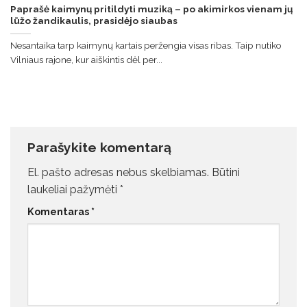
Paprašė kaimynų pritildyti muziką – po akimirkos vienam jų
lūžo žandikaulis, prasidėjo siaubas
Nesantaika tarp kaimynų kartais peržengia visas ribas. Taip nutiko
Vilniaus rajone, kur aiškintis dėl per...
Parašykite komentarą
El. pašto adresas nebus skelbiamas.
Būtini
laukeliai pažymėti
*
Komentaras
*