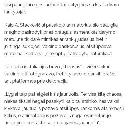
visi paaugliai elgėsi neįprastai, palyginus su kitais dvaro
lankytojais.
Kaip A. Stackevičiui pasakojo animatorius, šie paaugliai
mėgino pasirodyti prieš draugus, asmenukės darymo
metu „ne tik darė mimikas ar rankų judesius, bet ir
įnirtingai sukiojosi, vaidino pasikorusius, atsitūpdavo,
matomai, kad virvė įsitemptų ir atrodytų natūraliau“.
Tad šalia instaliacijos buvo „chaosas“ – vieni vaikai
vaidino, kiti fotografavo, treti klykavo, o dar kiti prašėsi
ant platformos prie dekoracijų.
„Lygiai taip pat elgėsi ir šis jaunuolis. Per visą šitą chaosą
niekas tiksliai negali pasakyti, kaip tai atsitiko, nes vaikai
klykavo, jaunuolis pozavo atsitūpęs, rankomis atsirėmęs į
kelius, o animatoriaus pozavo iš nugaros ir neturėjo
tiesioginio kontakto su pozuojančiu jaunuoliu“, –