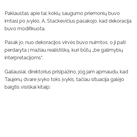
Paklaustas apie tai, kokių saugumo priemonių buvo
imtasi po įvykio, A. Stackevičius pasakojo, kad dekoracija
buvo modifikuota.
Pasak jo, nuo dekoracijos virvės buvo nuimtos, o ji pati
perdaryta į mažiau realistišką, kuri būtų „be galimybių
interpretacijoms“.
Galiausiai, direktorius prisipažino, jog jam apmaudu, kad
Taujėnų dvare įvyko toks įvykis, tačiau situacija galėjo
baigtis visiškai kitaip: