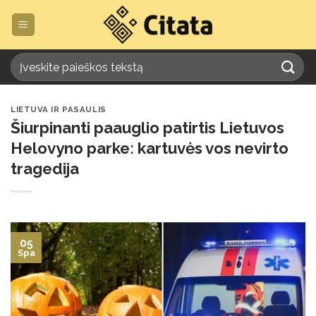
Skip
to
content
LIETUVA IR PASAULIS
Šiurpinanti paauglio patirtis Lietuvos
Helovyno parke: kartuvės vos nevirto
tragedija
05
Spa