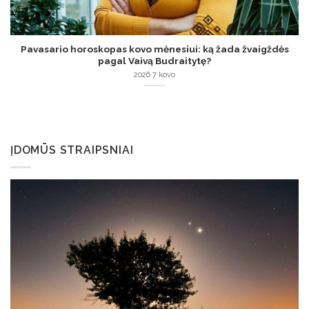
Pavasario horoskopas kovo mėnesiui: ką žada žvaigždės
pagal Vaivą Budraitytę?
2026 7 kovo
ĮDOMŪS STRAIPSNIAI