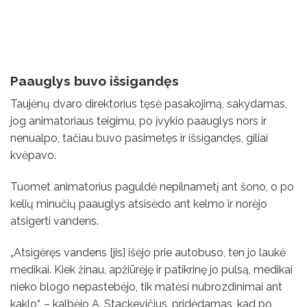
Paauglys buvo išsigandęs
Taujėnų dvaro direktorius tęsė pasakojimą, sakydamas,
jog animatoriaus teigimu, po įvykio paauglys nors ir
nenualpo, tačiau buvo pasimetęs ir išsigandęs, giliai
kvėpavo.
Tuomet animatorius paguldė nepilnametį ant šono, o po
kelių minučių paauglys atsisėdo ant kelmo ir norėjo
atsigerti vandens.
„Atsigėręs vandens [jis] išėjo prie autobuso, ten jo laukė
medikai. Kiek žinau, apžiūrėję ir patikrinę jo pulsą, medikai
nieko blogo nepastebėjo, tik matėsi nubrozdinimai ant
kaklo“, – kalbėjo A. Stackevičius, pridėdamas, kad po