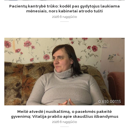
Pacientų kantrybė trūko: kodėl pas gydytojus laukiama
mėnesiais, nors kabinetai atrodo tušti
2026 6 rugpjūčio
Meilė atvedė į nusikaltimą, o pasekmės pakeitė
gyvenimą: Vitalija prabilo apie skaudžius išbandymus
2026 6 rugpjūčio