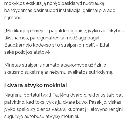
mokyklos ekskursiją norėjo pasidaryti nuotrauką,
bandydamas pasinaudoti instaliacija, galimai prarado
sąmonę.
„Medikai jį apžiūrėjo ir paguldė į ligoninę, įvykio aplinkybės
tikslinamos, pareigūnai renka medžiagą pagal
Baudžiamojo kodekso 140 straipsnio 1 dalį“, – Eltai
sakė policijos atstovė.
Minėtas straipsnis numato atsakomybę už fizinio
skausmo sukėlimą ar nežymų sveikatos sutrikdymą.
Į dvarą atvyko mokiniai
Naujienų portalui tv3.lt Taujėnų dvaro direktorius taip pat
patvirtino, kad toks įvykis jų dvare buvo. Pasak jo, viskas
įvyko spalio 23 dienos vakarą, kuomet į Helovyno renginį
sugužėjo autobusu atvykę mokiniai.