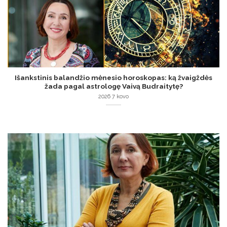
Išankstinis balandžio mėnesio horoskopas: ką žvaigždės
žada pagal astrologę Vaivą Budraitytę?
2026 7 kovo