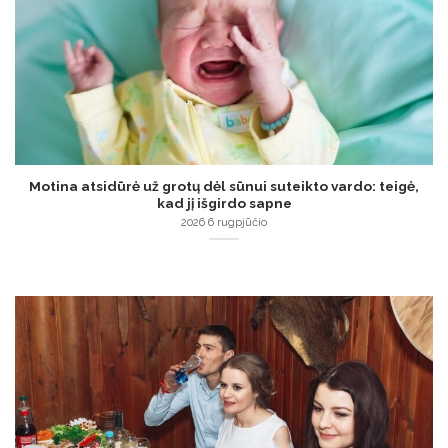
Motina atsidūrė už grotų dėl sūnui suteikto vardo: teigė,
kad jį išgirdo sapne
2026 6 rugpjūčio