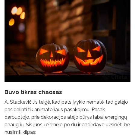
Buvo tikras chaosas
A. Stackevičius teigė, kad pats įvykio nematė, tad galėjo
pasidalinti tik animatoriaus pasakojimu. Pasak
darbuotojo, prie dekoracijos atėjo būrys labai energingų
paauglių. Šis juos įleidinėjo po du ir padėdavo užsidėti bei
nusiimti kilpas: