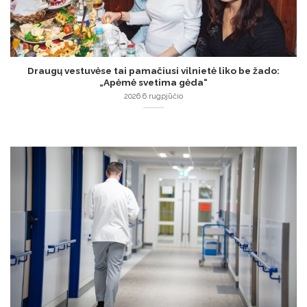
Draugų vestuvėse tai pamačiusi vilnietė liko be žado:
„Apėmė svetima gėda“
2026 6 rugpjūčio