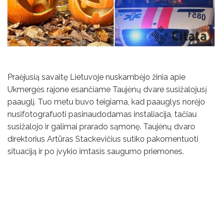
Praėjusią savaitę Lietuvoje nuskambėjo žinia apie
Ukmergės rajone esančiame Taujėnų dvare susižalojusį
paauglį. Tuo metu buvo teigiama, kad paauglys norėjo
nusifotografuoti pasinaudodamas instaliacija, tačiau
susižalojo ir galimai prarado sąmonę. Taujėnų dvaro
direktorius Artūras Stackevičius sutiko pakomentuoti
situaciją ir po įvykio imtasis saugumo priemones.