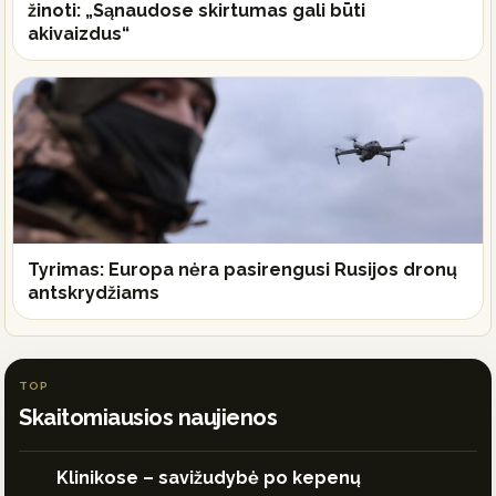
žinoti: „Sąnaudose skirtumas gali būti
akivaizdus“
Tyrimas: Europa nėra pasirengusi Rusijos dronų
antskrydžiams
TOP
Skaitomiausios naujienos
Klinikose – savižudybė po kepenų