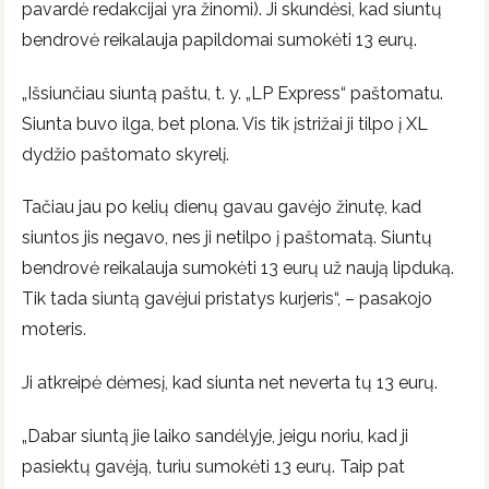
pavardė redakcijai yra žinomi). Ji skundėsi, kad siuntų
bendrovė reikalauja papildomai sumokėti 13 eurų.
„Išsiunčiau siuntą paštu, t. y. „LP Express“ paštomatu.
Siunta buvo ilga, bet plona. Vis tik įstrižai ji tilpo į XL
dydžio paštomato skyrelį.
Tačiau jau po kelių dienų gavau gavėjo žinutę, kad
siuntos jis negavo, nes ji netilpo į paštomatą. Siuntų
bendrovė reikalauja sumokėti 13 eurų už naują lipduką.
Tik tada siuntą gavėjui pristatys kurjeris“, – pasakojo
moteris.
Ji atkreipė dėmesį, kad siunta net neverta tų 13 eurų.
„Dabar siuntą jie laiko sandėlyje, jeigu noriu, kad ji
pasiektų gavėją, turiu sumokėti 13 eurų. Taip pat