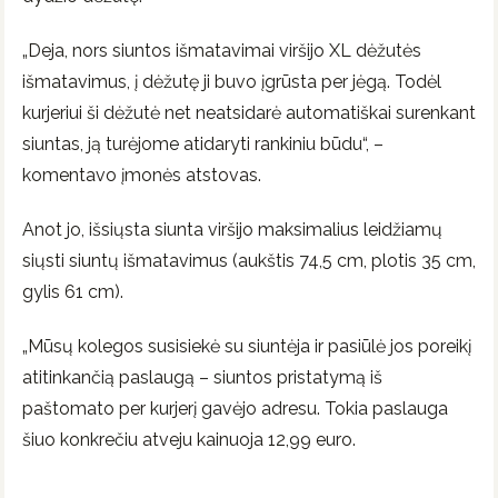
„Deja, nors siuntos išmatavimai viršijo XL dėžutės
išmatavimus, į dėžutę ji buvo įgrūsta per jėgą. Todėl
kurjeriui ši dėžutė net neatsidarė automatiškai surenkant
siuntas, ją turėjome atidaryti rankiniu būdu“, –
komentavo įmonės atstovas.
Anot jo, išsiųsta siunta viršijo maksimalius leidžiamų
siųsti siuntų išmatavimus (aukštis 74,5 cm, plotis 35 cm,
gylis 61 cm).
„Mūsų kolegos susisiekė su siuntėja ir pasiūlė jos poreikį
atitinkančią paslaugą – siuntos pristatymą iš
paštomato per kurjerį gavėjo adresu. Tokia paslauga
šiuo konkrečiu atveju kainuoja 12,99 euro.