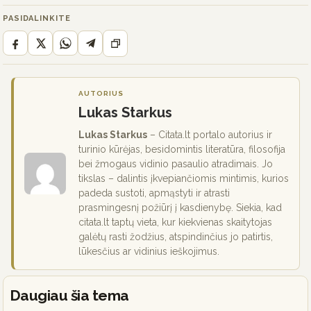
PASIDALINKITE
AUTORIUS
Lukas Starkus
Lukas Starkus
– Citata.lt portalo autorius ir
turinio kūrėjas, besidomintis literatūra, filosofija
bei žmogaus vidinio pasaulio atradimais. Jo
tikslas – dalintis įkvepiančiomis mintimis, kurios
padeda sustoti, apmąstyti ir atrasti
prasmingesnį požiūrį į kasdienybę. Siekia, kad
citata.lt taptų vieta, kur kiekvienas skaitytojas
galėtų rasti žodžius, atspindinčius jo patirtis,
lūkesčius ar vidinius ieškojimus.
Daugiau šia tema