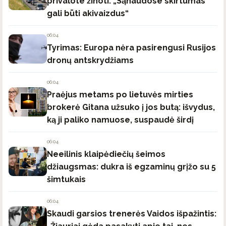
privalote žinoti: „Sąnaudose skirtumas
gali būti akivaizdus“
06:04
Tyrimas: Europa nėra pasirengusi Rusijos
dronų antskrydžiams
06:04
Praėjus metams po lietuvės mirties
brokerė Gitana užsuko į jos butą: išvydus,
ką ji paliko namuose, suspaudė širdį
06:04
Neeilinis klaipėdiečių šeimos
džiaugsmas: dukra iš egzaminų grįžo su 5
šimtukais
06:04
Skaudi garsios trenerės Vaidos išpažintis: