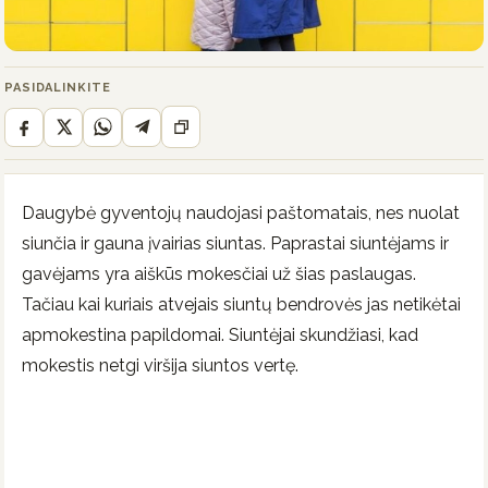
PASIDALINKITE
Daugybė gyventojų naudojasi paštomatais, nes nuolat
siunčia ir gauna įvairias siuntas. Paprastai siuntėjams ir
gavėjams yra aiškūs mokesčiai už šias paslaugas.
Tačiau kai kuriais atvejais siuntų bendrovės jas netikėtai
apmokestina papildomai. Siuntėjai skundžiasi, kad
mokestis netgi viršija siuntos vertę.