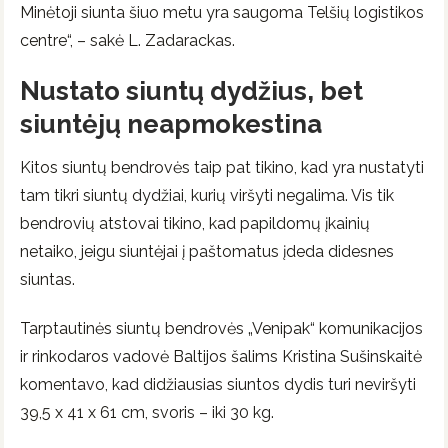
Minėtoji siunta šiuo metu yra saugoma Telšių logistikos
centre“, – sakė L. Zadarackas.
Nustato siuntų dydžius, bet
siuntėjų neapmokestina
Kitos siuntų bendrovės taip pat tikino, kad yra nustatyti
tam tikri siuntų dydžiai, kurių viršyti negalima. Vis tik
bendrovių atstovai tikino, kad papildomų įkainių
netaiko, jeigu siuntėjai į paštomatus įdeda didesnes
siuntas.
Tarptautinės siuntų bendrovės „Venipak“ komunikacijos
ir rinkodaros vadovė Baltijos šalims Kristina Sušinskaitė
komentavo, kad didžiausias siuntos dydis turi neviršyti
39,5 x 41 x 61 cm, svoris – iki 30 kg.