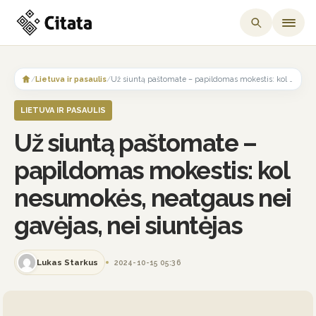
Skip
to
/
Lietuva ir pasaulis
/
Už siuntą paštomate – papildomas mokestis: kol nesumokės, neatgaus nei gavėjas, nei siuntėjas
content
LIETUVA IR PASAULIS
Už siuntą paštomate –
papildomas mokestis: kol
nesumokės, neatgaus nei
gavėjas, nei siuntėjas
Lukas Starkus
2024-10-15 05:36