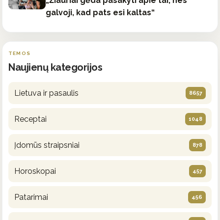
„Žiauriai gėda pasakyti apie tai, nes
galvoji, kad pats esi kaltas“
TEMOS
Naujienų kategorijos
Lietuva ir pasaulis
8657
Receptai
1048
Įdomūs straipsniai
878
Horoskopai
457
Patarimai
456