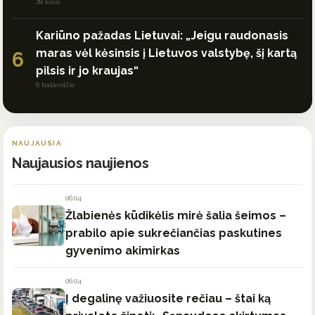
28 kovo
Kariūno pažadas Lietuvai: „Jeigu raudonasis
maras vėl kėsinsis į Lietuvos valstybę, šį kartą
6
pilsis ir jo kraujas“
6 balandžio
NAUJAUSIA
Naujausios naujienos
06:04
Žlabienės kūdikėlis mirė šalia šeimos –
prabilo apie sukrečiančias paskutines
gyvenimo akimirkas
06:04
Į degalinę važiuosite rečiau – štai ką