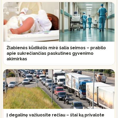
Žlabienės kūdikėlis mirė šalia šeimos – prabilo
apie sukrečiančias paskutines gyvenimo
akimirkas
Į degalinę važiuosite rečiau – štai ką privalote