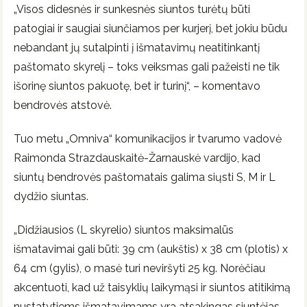
„Visos didesnės ir sunkesnės siuntos turėtų būti
patogiai ir saugiai siunčiamos per kurjerį, bet jokiu būdu
nebandant jų sutalpinti į išmatavimų neatitinkantį
paštomato skyrelį – toks veiksmas gali pažeisti ne tik
išorinę siuntos pakuotę, bet ir turinį“, – komentavo
bendrovės atstovė.
Tuo metu „Omniva“ komunikacijos ir tvarumo vadovė
Raimonda Strazdauskaitė-Žarnauskė vardijo, kad
siuntų bendrovės paštomatais galima siųsti S, M ir L
dydžio siuntas.
„Didžiausios (L skyrelio) siuntos maksimalūs
išmatavimai gali būti: 39 cm (aukštis) x 38 cm (plotis) x
64 cm (gylis), o masė turi neviršyti 25 kg. Norėčiau
akcentuoti, kad už taisyklių laikymąsi ir siuntos atitikimą
nustatytiems išmatavimams yra atsakingas siuntėjas.