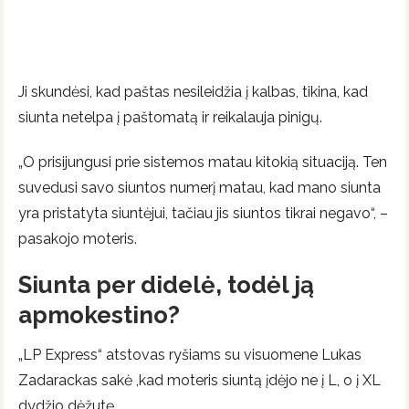
Ji skundėsi, kad paštas nesileidžia į kalbas, tikina, kad
siunta netelpa į paštomatą ir reikalauja pinigų.
„O prisijungusi prie sistemos matau kitokią situaciją. Ten
suvedusi savo siuntos numerį matau, kad mano siunta
yra pristatyta siuntėjui, tačiau jis siuntos tikrai negavo“, –
pasakojo moteris.
Siunta per didelė, todėl ją
apmokestino?
„LP Express“ atstovas ryšiams su visuomene Lukas
Zadarackas sakė ,kad moteris siuntą įdėjo ne į L, o į XL
dydžio dėžutę.