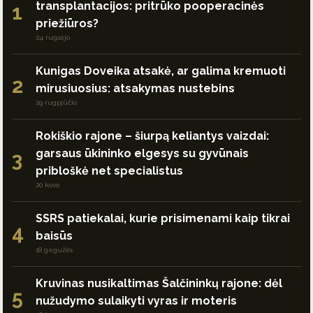
transplantacijos: pritrūko pooperacinės
1
priežiūros?
24 rugsėjo
Kunigas Doveika atsakė, ar galima kremuoti
2
mirusiuosius: atsakymas nustebins
29 rugpjūčio
Rokiškio rajone – šiurpą keliantys vaizdai:
garsaus ūkininko elgesys su gyvūnais
3
pribloškė net specialistus
20 kovo
SSRS patiekalai, kurie prisimenami kaip tikrai
4
baisūs
18 gegužės
Kruvinas nusikaltimas Šalčininkų rajone: dėl
5
nužudymo sulaikyti vyras ir moteris