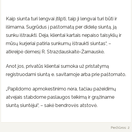
Kaip siunta turi lengvai įtilpti, taip ji lengvai turi būti ir
išimama. Sugrūdus į paštomatą per didelę siuntą, ją
sunku ištraukti. Deja, klientai kartais nepaiso taisyklių ir
mūsų kurjeriai patiria sunkumų ištraukti siuntas“, –
atkreipė dėmesį R. Strazdauskaitė-Žarnauskė.
Anot jos, privatūs klientai sumoka už pristatymą
registruodami siuntą e. savitarnoje arba prie paštomato.
„Papildomo apmokestinimo nėra, tačiau pažeidimų
atvejais stabdome paslaugos teikimą ir grąžiname
siuntą siuntėjui“, – sakė bendrovės atstovė.
Peržiūros: 2