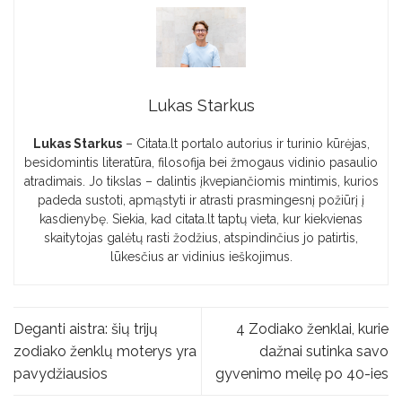
Lukas Starkus
Lukas Starkus
– Citata.lt portalo autorius ir turinio kūrėjas,
besidomintis literatūra, filosofija bei žmogaus vidinio pasaulio
atradimais. Jo tikslas – dalintis įkvepiančiomis mintimis, kurios
padeda sustoti, apmąstyti ir atrasti prasmingesnį požiūrį į
kasdienybę. Siekia, kad citata.lt taptų vieta, kur kiekvienas
skaitytojas galėtų rasti žodžius, atspindinčius jo patirtis,
lūkesčius ar vidinius ieškojimus.
Deganti aistra: šių trijų
4 Zodiako ženklai, kurie
zodiako ženklų moterys yra
dažnai sutinka savo
pavydžiausios
gyvenimo meilę po 40-ies