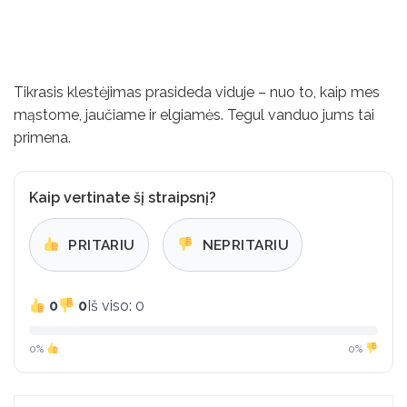
Tikrasis klestėjimas prasideda viduje – nuo ​​to, kaip mes
mąstome, jaučiame ir elgiamės. Tegul vanduo jums tai
primena.
Kaip vertinate šį straipsnį?
PRITARIU
NEPRITARIU
0
0
Iš viso: 0
0%
0%