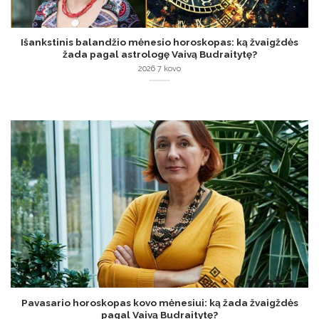
Išankstinis balandžio mėnesio horoskopas: ką žvaigždės
žada pagal astrologę Vaivą Budraitytę?
2026 7 kovo
Pavasario horoskopas kovo mėnesiui: ką žada žvaigždės
pagal Vaivą Budraitytę?