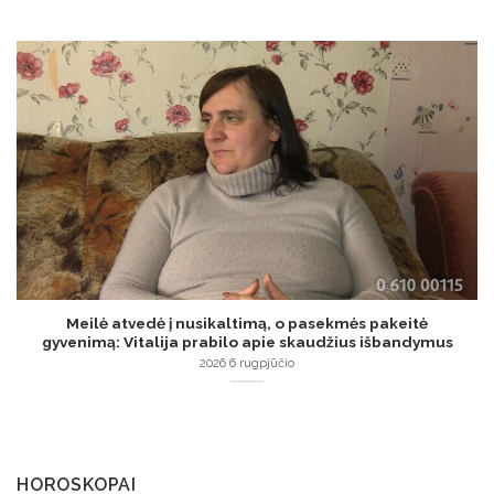
Meilė atvedė į nusikaltimą, o pasekmės pakeitė
gyvenimą: Vitalija prabilo apie skaudžius išbandymus
2026 6 rugpjūčio
HOROSKOPAI