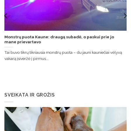
Monstrų puota Kaune: draugą subadė, o paskui prie jo
mane prievartavo
Tai buvo tikrų tikriausia monstrų puota – du jauni kauniečiai vėlyvą
vakarą įsiveržė į pirmus...
SVEIKATA IR GROŽIS