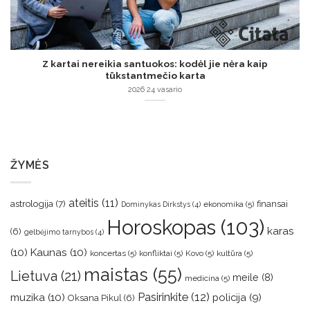
Z kartai nereikia santuokos: kodėl jie nėra kaip
tūkstantmečio karta
2026 24 vasario
ŽYMĖS
ateitis
(11)
astrologija
(7)
finansai
ekonomika
(5)
Dominykas Dirkstys
(4)
Horoskopas
(103)
karas
(6)
gelbėjimo tarnybos
(4)
(10)
Kaunas
(10)
koncertas
(5)
konfliktai
(5)
Kovo
(5)
kultūra
(5)
maistas
(55)
Lietuva
(21)
meile
(8)
medicina
(5)
muzika
(10)
Pasirinkite
(12)
policija
(9)
Oksana Pikul
(6)