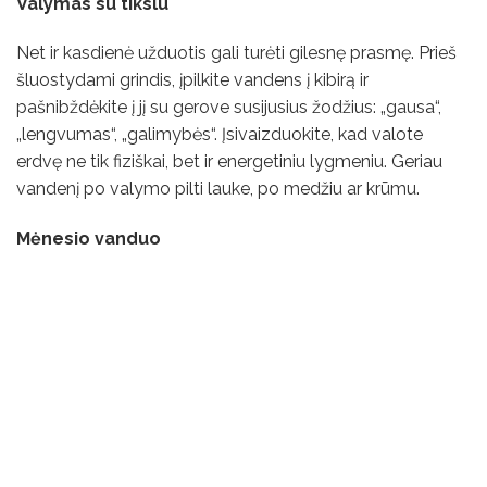
Valymas su tikslu
Net ir kasdienė užduotis gali turėti gilesnę prasmę. Prieš
šluostydami grindis, įpilkite vandens į kibirą ir
pašnibždėkite į jį su gerove susijusius žodžius: „gausa“,
„lengvumas“, „galimybės“. Įsivaizduokite, kad valote
erdvę ne tik fiziškai, bet ir energetiniu lygmeniu. Geriau
vandenį po valymo pilti lauke, po medžiu ar krūmu.
Mėnesio vanduo