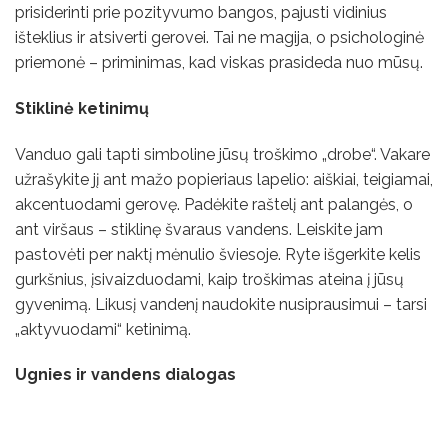
prisiderinti prie pozityvumo bangos, pajusti vidinius
išteklius ir atsiverti gerovei. Tai ne magija, o psichologinė
priemonė – priminimas, kad viskas prasideda nuo mūsų.
Stiklinė ketinimų
Vanduo gali tapti simboline jūsų troškimo „drobe“. Vakare
užrašykite jį ant mažo popieriaus lapelio: aiškiai, teigiamai,
akcentuodami gerovę. Padėkite raštelį ant palangės, o
ant viršaus – stiklinę švaraus vandens. Leiskite jam
pastovėti per naktį mėnulio šviesoje. Ryte išgerkite kelis
gurkšnius, įsivaizduodami, kaip troškimas ateina į jūsų
gyvenimą. Likusį vandenį naudokite nusiprausimui – tarsi
„aktyvuodami“ ketinimą.
Ugnies ir vandens dialogas