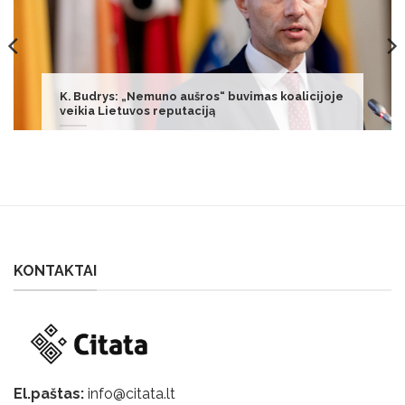
Radiniai lietuvių konteineriuose verčia griebtis
už galvų: „Yra prašymas“
KONTAKTAI
El.paštas:
info@citata.lt