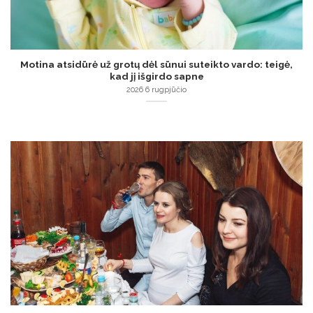
Motina atsidūrė už grotų dėl sūnui suteikto vardo: teigė,
kad jį išgirdo sapne
2026 6 rugpjūčio