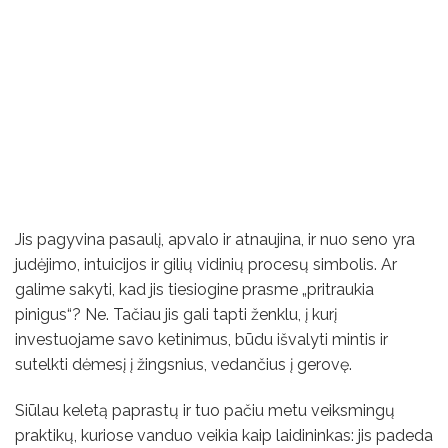
Jis pagyvina pasaulį, apvalo ir atnaujina, ir nuo seno yra
judėjimo, intuicijos ir gilių vidinių procesų simbolis. Ar
galime sakyti, kad jis tiesiogine prasme „pritraukia
pinigus“? Ne. Tačiau jis gali tapti ženklu, į kurį
investuojame savo ketinimus, būdu išvalyti mintis ir
sutelkti dėmesį į žingsnius, vedančius į gerovę.
Siūlau keletą paprastų ir tuo pačiu metu veiksmingų
praktikų, kuriose vanduo veikia kaip laidininkas: jis padeda