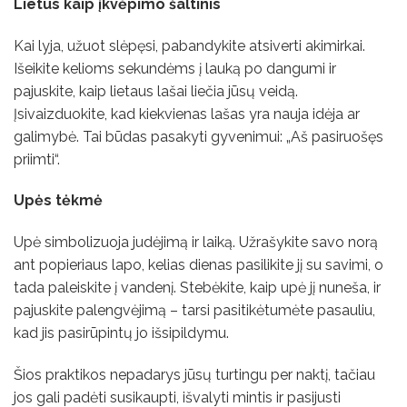
Lietus kaip įkvėpimo šaltinis
Kai lyja, užuot slėpęsi, pabandykite atsiverti akimirkai.
Išeikite kelioms sekundėms į lauką po dangumi ir
pajuskite, kaip lietaus lašai liečia jūsų veidą.
Įsivaizduokite, kad kiekvienas lašas yra nauja idėja ar
galimybė. Tai būdas pasakyti gyvenimui: „Aš pasiruošęs
priimti“.
Upės tėkmė
Upė simbolizuoja judėjimą ir laiką. Užrašykite savo norą
ant popieriaus lapo, kelias dienas pasilikite jį su savimi, o
tada paleiskite į vandenį. Stebėkite, kaip upė jį nuneša, ir
pajuskite palengvėjimą – tarsi pasitikėtumėte pasauliu,
kad jis pasirūpintų jo išsipildymu.
Šios praktikos nepadarys jūsų turtingu per naktį, tačiau
jos gali padėti susikaupti, išvalyti mintis ir pasijusti