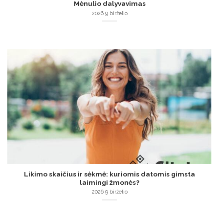
Mėnulio dalyvavimas
2026 9 birželio
Likimo skaičius ir sėkmė: kuriomis datomis gimsta
laimingi žmonės?
2026 9 birželio