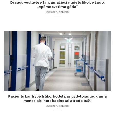
Draugų vestuvėse tai pamačiusi vilnietė liko be žado:
„Apėmė svetima gėda“
2026 6 rugpjūčio
Pacientų kantrybė trūko: kodėl pas gydytojus laukiama
mėnesiais, nors kabinetai atrodo tušti
2026 6 rugpjūčio