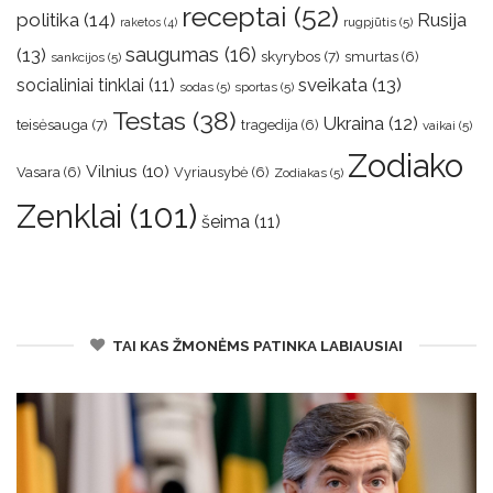
receptai
(52)
politika
(14)
Rusija
rugpjūtis
(5)
raketos
(4)
saugumas
(16)
(13)
skyrybos
(7)
smurtas
(6)
sankcijos
(5)
sveikata
(13)
socialiniai tinklai
(11)
sodas
(5)
sportas
(5)
Testas
(38)
Ukraina
(12)
teisėsauga
(7)
tragedija
(6)
vaikai
(5)
Zodiako
Vilnius
(10)
Vasara
(6)
Vyriausybė
(6)
Zodiakas
(5)
Zenklai
(101)
šeima
(11)
TAI KAS ŽMONĖMS PATINKA LABIAUSIAI