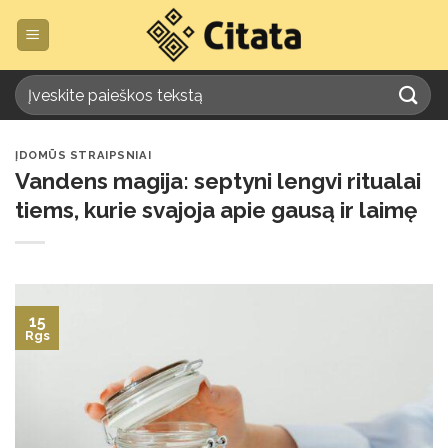
Skip
to
content
ĮDOMŪS STRAIPSNIAI
Vandens magija: septyni lengvi ritualai
tiems, kurie svajoja apie gausą ir laimę
15
Rgs