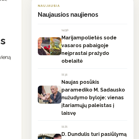
NAUJAUSIA
Naujausios naujienos
14:50
s
Marijampolietės sode
vasaros pabaigoje
neįprastai pražydo
vieną
obelaitė
11:31
Naujas posūkis
paramediko M. Sadausko
nužudymo byloje: vienas
įtariamųjų paleistas į
laisvę
11:21
D. Dundulis turi pasiūlymą