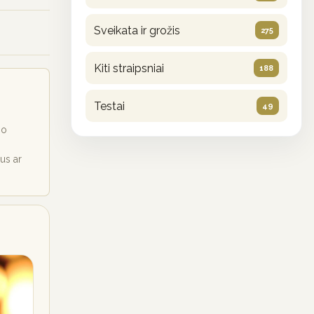
Sveikata ir grožis
275
Kiti straipsniai
188
Testai
49
io
ius ar