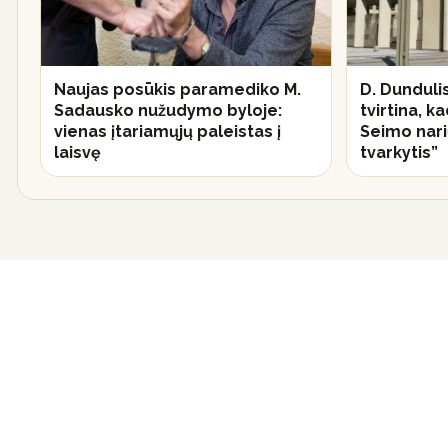
Naujas posūkis paramediko M.
D. Dundulis
Sadausko nužudymo byloje:
tvirtina, k
vienas įtariamųjų paleistas į
Seimo narių
laisvę
tvarkytis”