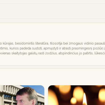
nio kūrėjas, besidomintis literatūra, filosofija bei žmogaus vidinio pasaul
ntimis, kurios padeda sustoti, apmąstyti ir atrasti prasmingesnį požiūrį į
ekvienas skaitytojas galėtų rasti žodžius, atspindinčius jo patirtis, lūkesč