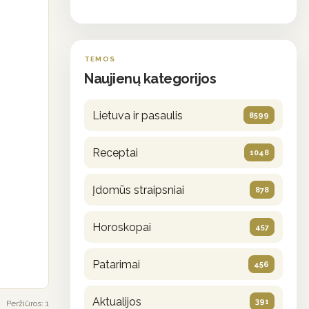
TEMOS
Naujienų kategorijos
Lietuva ir pasaulis
8599
Receptai
1048
Įdomūs straipsniai
878
Horoskopai
457
Patarimai
456
Aktualijos
391
Peržiūros: 1