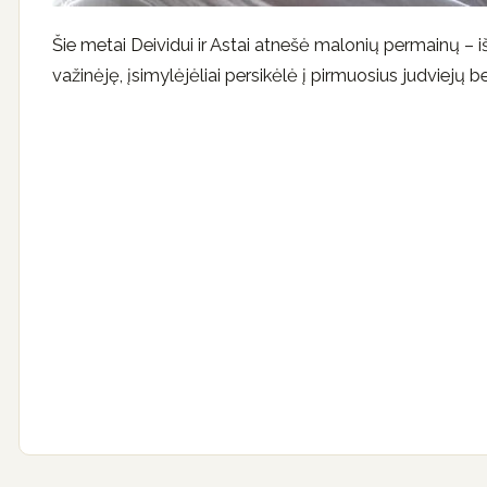
Šie metai Deividui ir Astai atnešė malonių permainų – iš
važinėję, įsimylėjėliai persikėlė į pirmuosius judviejų