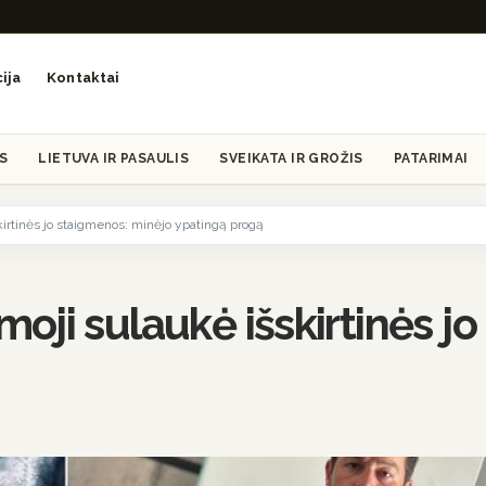
ija
Kontaktai
S
LIETUVA IR PASAULIS
SVEIKATA IR GROŽIS
PATARIMAI
rtinės jo staigmenos: minėjo ypatingą progą
oji sulaukė išskirtinės j