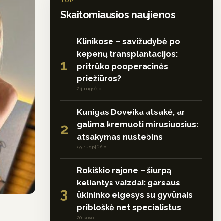
TOP
Skaitomiausios naujienos
Klinikose – savižudybė po
kepenų transplantacijos:
1
pritrūko pooperacinės
priežiūros?
24 rugsėjo
Kunigas Doveika atsakė, ar
galima kremuoti mirusiuosius:
2
atsakymas nustebins
29 rugpjūčio
Rokiškio rajone – šiurpą
keliantys vaizdai: garsaus
3
ūkininko elgesys su gyvūnais
pribloškė net specialistus
20 kovo