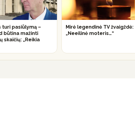
 turi pasiūlymą –
Mirė legendinė TV žvaigždė:
ad būtina mažinti
„Neeilinė moteris…“
 skaičių: „Reikia