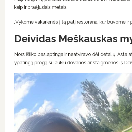
kaip ir praėjusiais metais.
„Vykome vakarienės į tą patį restoraną, kur buvome ir 
Deividas Meškauskas my
Nors išliko paslaptinga ir neatviravo dėl detalių, Asta 
ypatingą progą sulaukiu dovanos ar staigmenos iš Deiv