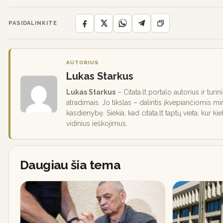
PASIDALINKITE
AUTORIUS
Lukas Starkus
Lukas Starkus
– Citata.lt portalo autorius ir turi
atradimais. Jo tikslas – dalintis įkvepiančiomis mi
kasdienybę. Siekia, kad citata.lt taptų vieta, kur ki
vidinius ieškojimus.
Daugiau šia tema