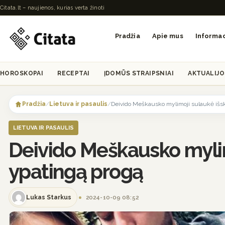
Citata.lt – naujienos, kurias verta žinoti
Pradžia
Apie mus
Informac
HOROSKOPAI
RECEPTAI
ĮDOMŪS STRAIPSNIAI
AKTUALIJO
Skip
to
Pradžia
/
Lietuva ir pasaulis
/
Deivido Meškausko mylimoji sulaukė išski
content
LIETUVA IR PASAULIS
Deivido Meškausko mylim
ypatingą progą
Lukas Starkus
2024-10-09 08:52