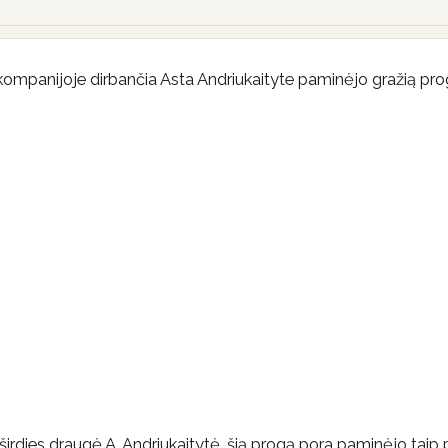
ompanijoje dirbančia Asta Andriukaityte paminėjo gražią pro
širdies draugė A. Andriukaitytė, šią progą pora paminėjo taip 