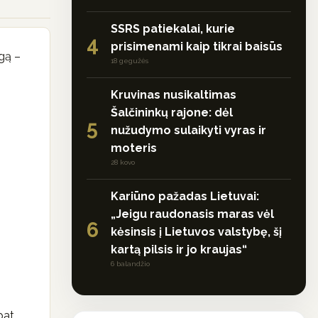
SSRS patiekalai, kurie
4
prisimenami kaip tikrai baisūs
gą –
18 gegužės
Kruvinas nusikaltimas
Šalčininkų rajone: dėl
5
nužudymo sulaikyti vyras ir
moteris
28 kovo
Kariūno pažadas Lietuvai:
„Jeigu raudonasis maras vėl
6
kėsinsis į Lietuvos valstybę, šį
kartą pilsis ir jo kraujas“
6 balandžio
pat,