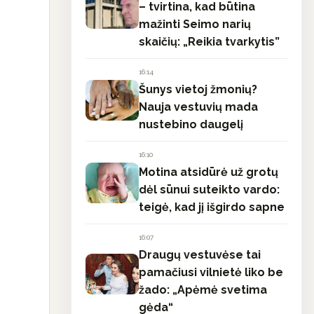
– tvirtina, kad būtina
mažinti Seimo narių
skaičių: „Reikia tvarkytis”
16:14
Šunys vietoj žmonių?
Nauja vestuvių mada
nustebino daugelį
16:10
Motina atsidūrė už grotų
dėl sūnui suteikto vardo:
teigė, kad jį išgirdo sapne
16:07
Draugų vestuvėse tai
pamačiusi vilnietė liko be
žado: „Apėmė svetima
gėda“