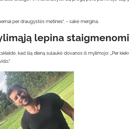
pernai per draugystės metines“, – sakė mergina.
limąją lepina staigmenomi
atskleidė, kad šią dieną sulaukė dovanos iš mylimojo: „Per kiek
ido.“