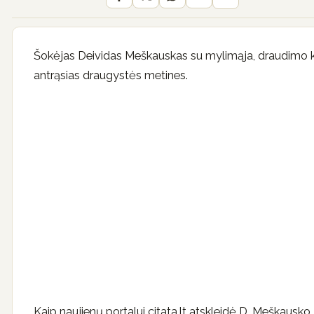
Šokėjas Deividas Meškauskas su mylimąja, draudimo k
antrąsias draugystės metines.
Kaip naujienų portalui citata.lt atskleidė D. Meškausko 