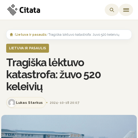
Skip
to
/
Lietuva ir pasaulis
/
Tragiška lėktuvo katastrofa: žuvo 520 keleivių
content
LIETUVA IR PASAULIS
Tragiška lėktuvo
katastrofa: žuvo 520
keleivių
Lukas Starkus
2024-10-18 20:07