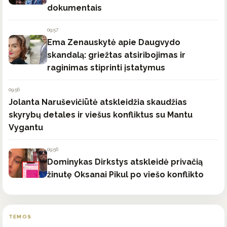
dokumentais
09:57
Ema Zenauskytė apie Daugvydo
skandalą: griežtas atsiribojimas ir
raginimas stiprinti įstatymus
09:56
Jolanta Naruševičiūtė atskleidžia skaudžias
skyrybų detales ir viešus konfliktus su Mantu
Vygantu
09:56
Dominykas Dirkstys atskleidė privačią
žinutę Oksanai Pikul po viešo konflikto
TEMOS