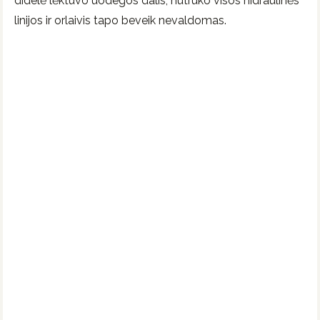
didelė lėktuvo uodegos dalis, nutrūko visos hidraulinės
linijos ir orlaivis tapo beveik nevaldomas.