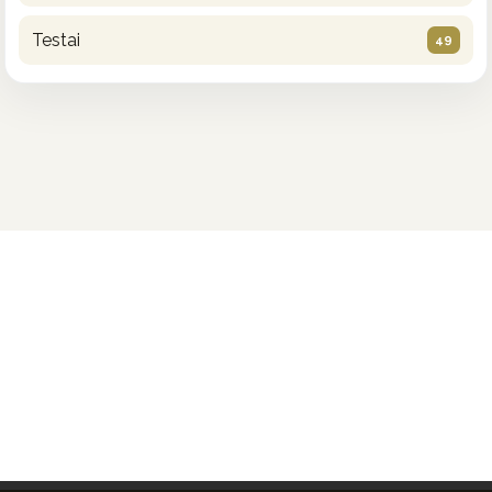
Testai
49