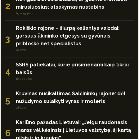
2
mirusiuosius: atsakymas nustebins
29 rugpjūčio
Rokiškio rajone – šiurpą keliantys vaizdai:
garsaus ūkininko elgesys su gyvūnais
3
pribloškė net specialistus
20 kovo
SSRS patiekalai, kurie prisimenami kaip tikrai
4
baisūs
18 gegužės
Kruvinas nusikaltimas Šalčininkų rajone: dėl
5
nužudymo sulaikyti vyras ir moteris
28 kovo
Kariūno pažadas Lietuvai: „Jeigu raudonasis
maras vėl kėsinsis į Lietuvos valstybę, šį kartą
6
pilsis ir jo kraujas“