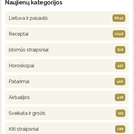
Naujienų kategorijos
Lietuva ir pasaulis
8643
Receptai
1048
Įdomūs straipsniai
878
Horoskopai
457
Patarimai
456
Aktualijos
428
Sveikata ir grožis
275
Kiti straipsniai
188