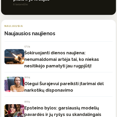
6 balandžio
NAUJAUSIA
Naujausios naujienos
17:24
Šokiruojanti dienos naujiena:
nenumaldomai artėja tai, ko niekas
nesitikėjo pamatyti jau rugpjūtį!
10:04
Olegui Šurajevui pareikšti įtarimai dėl
narkotikų disponavimo
10:03
Epsteino bylos: garsiausių modelių
pavardės ir jų ryšys su skandalingais