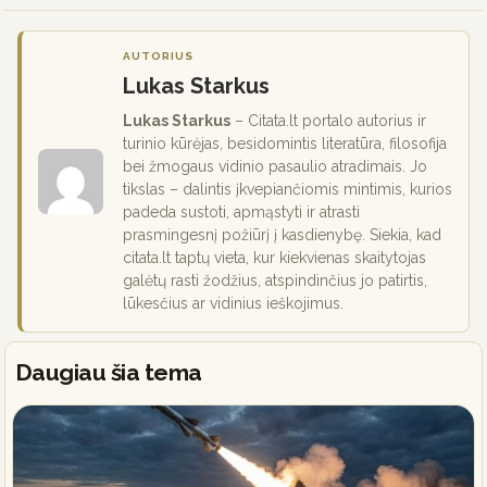
AUTORIUS
Lukas Starkus
Lukas Starkus
– Citata.lt portalo autorius ir
turinio kūrėjas, besidomintis literatūra, filosofija
bei žmogaus vidinio pasaulio atradimais. Jo
tikslas – dalintis įkvepiančiomis mintimis, kurios
padeda sustoti, apmąstyti ir atrasti
prasmingesnį požiūrį į kasdienybę. Siekia, kad
citata.lt taptų vieta, kur kiekvienas skaitytojas
galėtų rasti žodžius, atspindinčius jo patirtis,
lūkesčius ar vidinius ieškojimus.
Daugiau šia tema