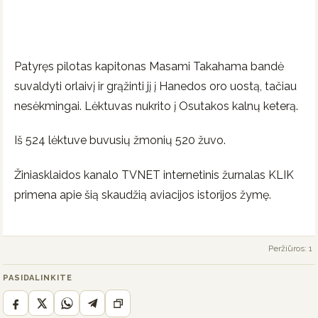
Patyręs pilotas kapitonas Masami Takahama bandė
suvaldyti orlaivį ir grąžinti jį į Hanedos oro uostą, tačiau
nesėkmingai. Lėktuvas nukrito į Osutakos kalnų keterą.
Iš 524 lėktuve buvusių žmonių 520 žuvo.
Žiniasklaidos kanalo TVNET internetinis žurnalas KLIK
primena apie šią skaudžią aviacijos istorijos žymę.
Peržiūros: 1
PASIDALINKITE