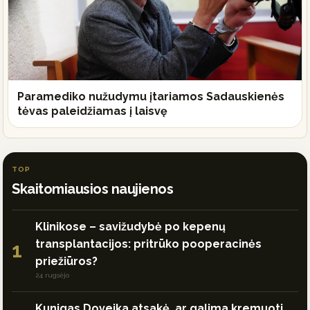
Paramediko nužudymu įtariamos Sadauskienės
tėvas paleidžiamas į laisvę
TOP
Skaitomiausios naujienos
Klinikose – savižudybė po kepenų
transplantacijos: pritrūko pooperacinės
1
priežiūros?
24 rugsėjo
Kunigas Doveika atsakė, ar galima kremuoti